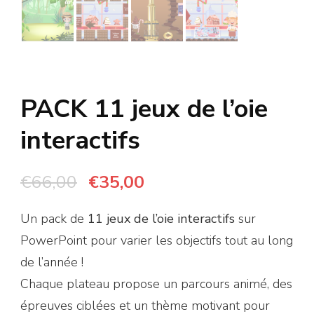
PACK 11 jeux de l’oie
interactifs
Le
Le
€
66,00
€
35,00
prix
prix
Un pack de
11 jeux de l’oie interactifs
sur
initial
actuel
PowerPoint pour varier les objectifs tout au long
était :
est :
de l’année !
€66,00.
€35,00.
Chaque plateau propose un parcours animé, des
épreuves ciblées et un thème motivant pour