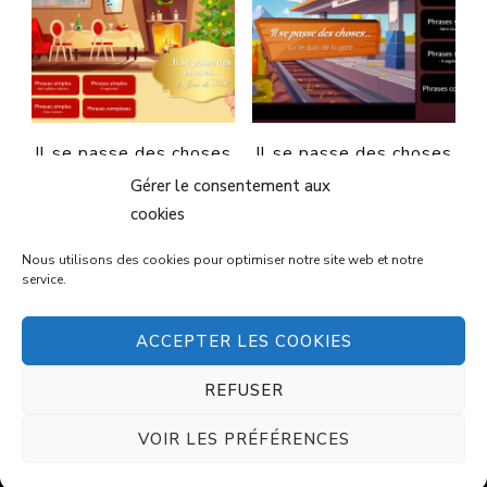
Il se passe des choses
Il se passe des choses
en hiver…le jour de
en automne… à la gare
Gérer le consentement aux
Noël
€
3,00
cookies
€
3,00
Nous utilisons des cookies pour optimiser notre site web et notre
service.
ACCEPTER LES COOKIES
© Copyright 2026
Créations orthophoniques
. Tous
droits réservés.
Vilva | Développé par
Blossom
REFUSER
Themes
. Propulsé par
WordPress
Politique de
confidentialité
VOIR LES PRÉFÉRENCES