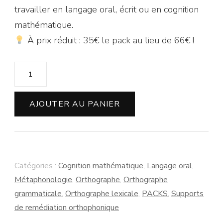
travailler en langage oral, écrit ou en cognition
mathématique.
À prix réduit : 35€ le pack au lieu de 66€ !
quantité
de
PACK
AJOUTER AU PANIER
11
jeux
de
l'oie
Catégories :
Cognition mathématique
,
Langage oral
,
interactifs
Métaphonologie
,
Orthographe
,
Orthographe
grammaticale
,
Orthographe lexicale
,
PACKS
,
Supports
de remédiation orthophonique