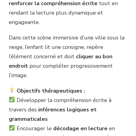
renforcer la compréhension écrite
tout en
DANS
rendant la lecture plus dynamique et
LA
RUE
engageante.
EN
HIVER
Dans cette scène immersive d’une ville sous la
–
LE,
neige, l’enfant lit une consigne, repère
COMPRÉHENSION
l’élément concerné et doit
cliquer au bon
endroit
pour compléter progressivement
l’image.
Objectifs thérapeutiques :
Développer la compréhension écrite à
travers des
inférences logiques et
grammaticales
Encourager le
décodage en lecture
en