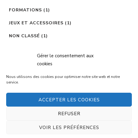
FORMATIONS
(1)
JEUX ET ACCESSOIRES
(1)
NON CLASSÉ
(1)
ORGANISATION DU CABINET
(22)
Gérer le consentement aux
SUPPORTS DE REMÉDIATION ORTHOPHONIQUE
cookies
(142)
Nous utilisons des cookies pour optimiser notre site web et notre
service.
ACCEPTER LES COOKIES
© Copyright 2026
Créations orthophoniques
. Tous
droits réservés.
Vilva | Développé par
Blossom
REFUSER
Themes
. Propulsé par
WordPress
Politique de
confidentialité
VOIR LES PRÉFÉRENCES